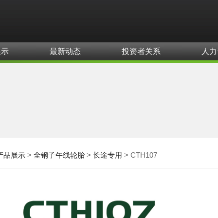
展示
最新动态
投资者关系
人力
产品展示
>
全钢子午线轮胎
>
长途专用
>
CTH107