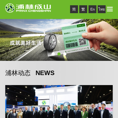
Toggle
简
繁
En
ไทย
naviga
浦林动态
NEWS