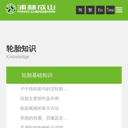
Toggle
简
繁
En
ไทย
naviga
轮胎知识
Knowledge
轮胎基础知识
子午线轮胎与斜交轮胎…
轮胎主要部件及作用
轮胎规格的表示方法
轮胎的前缀、后缀及其…
常用轮胎胎侧标志说明