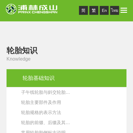
Toggle
简
繁
En
ไทย
naviga
轮胎知识
Knowledge
轮胎基础知识
子午线轮胎与斜交轮胎…
轮胎主要部件及作用
轮胎规格的表示方法
轮胎的前缀、后缀及其…
常用轮胎胎侧标志说明