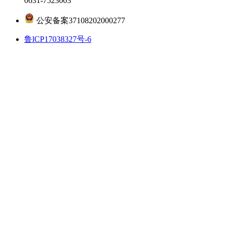
0631-7523003
公安备案37108202000277
鲁lCP17038327号-6