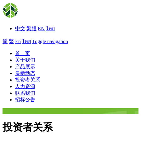
中文
繁體
EN
ไทย
简
繁
En
ไทย
Toggle navigation
首 页
关于我们
产品展示
最新动态
投资者关系
人力资源
联系我们
招标公告
投资者关系