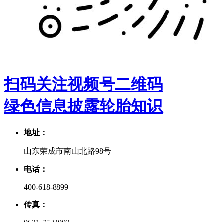
扫码关注视频号二维码
绿色信息披露
轮胎知识
地址：
山东荣成市南山北路98号
电话：
400-618-8899
传真：