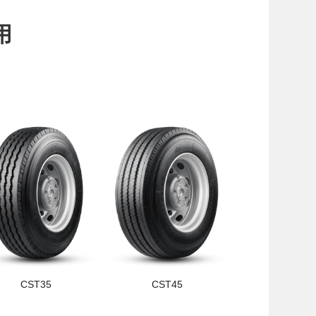
用
CST35
CST45