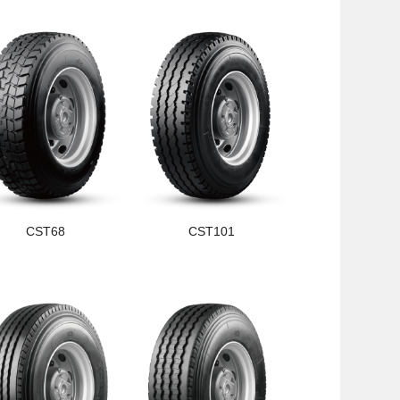
CST68
CST101