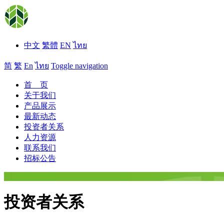
中文
繁體
EN
ไทย
简
繁
En
ไทย
Toggle navigation
首 页
关于我们
产品展示
最新动态
投资者关系
人力资源
联系我们
招标公告
投资者关系