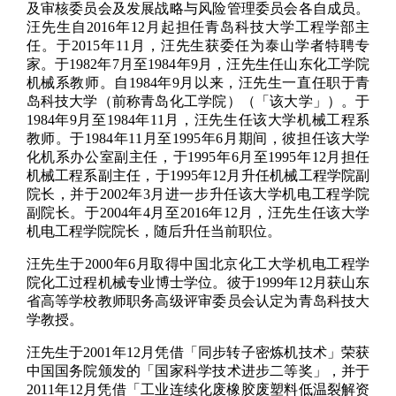
及审核委员会及发展战略与风险管理委员会各自成员。
汪先生自2016年12月起担任青岛科技大学工程学部主
任。于2015年11月，汪先生获委任为泰山学者特聘专
家。于1982年7月至1984年9月，汪先生任山东化工学院
机械系教师。自1984年9月以来，汪先生一直任职于青
岛科技大学（前称青岛化工学院）（「该大学」）。于
1984年9月至1984年11月，汪先生任该大学机械工程系
教师。于1984年11月至1995年6月期间，彼担任该大学
化机系办公室副主任，于1995年6月至1995年12月担任
机械工程系副主任，于1995年12月升任机械工程学院副
院长，并于2002年3月进一步升任该大学机电工程学院
副院长。于2004年4月至2016年12月，汪先生任该大学
机电工程学院院长，随后升任当前职位。
汪先生于2000年6月取得中国北京化工大学机电工程学
院化工过程机械专业博士学位。彼于1999年12月获山东
省高等学校教师职务高级评审委员会认定为青岛科技大
学教授。
汪先生于2001年12月凭借「同步转子密炼机技术」荣获
中国国务院颁发的「国家科学技术进步二等奖」，并于
2011年12月凭借「工业连续化废橡胶废塑料低温裂解资