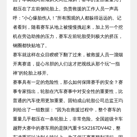
都压在了左前侧轮胎上。负责救援的工作人员一声高
呼："小心爆胎伤人！"所有围观的人都躲得远远的。记
者看到，随着赛车从地上被慢慢拽起来，加上另一个挖
机在旁边助推的压力，赛车左前轮胎受到极大的挤压，
钢圈都快贴地了。
赛车就这样在众目睽睽下翻了过来，被救援人员一溜烟
开离赛道，提心吊胆的人们这才把视线从那个玩"一指
禅"的轮胎上移开。
赛事具有一定的危险性，那么如何保障赛手的安全？赛
事专家指出，轮胎在汽车赛事中对安全性的重要性，比
普通的汽车使用更加重要。固铂成山轮胎公司总监王玙
则给出了一组数据： “因为在救援过程中，整个赛车的
重量几乎都压在一条轮胎上，非常危险。全国超级卡车
越野大赛中的赛车用的是陕汽重卡SX2167DV442，整