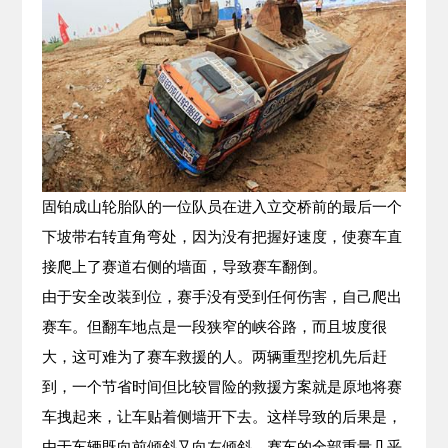
固铂成山轮胎队的一位队员在进入立交桥前的最后一个
下坡带右转直角弯处，因为没有把握好速度，使赛车直
接爬上了赛道右侧的墙面，导致赛车翻倒。
由于安全改装到位，赛手没有受到任何伤害，自己爬出
赛车。但翻车地点是一段狭窄的峡谷路，而且坡度很
大，这可难为了赛车救援的人。两辆重型挖机先后赶
到，一个节省时间但比较冒险的救援方案就是原地将赛
车拽起来，让车贴着侧墙开下去。这样导致的后果是，
由于车辆既向前倾斜又向左倾斜，赛车的全部重量几乎