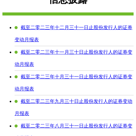
截至二零二三年十二月三十一日止股份发行人的证券
变动月报表
截至二零二三年十一月三十日止股份发行人的证券变
动月报表
截至二零二三年十月三十一日止股份发行人的证券变
动月报表
截至二零二三年九月三十日止股份发行人的证券变动
月报表
截至二零二三年八月三十一日止股份发行人的证券变