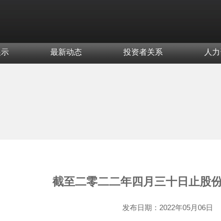
展示
最新动态
投资者关系
人力
截至二零二二年四月三十日止股
发布日期：
2022年05月06日