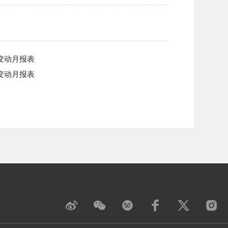
变动月报表
变动月报表