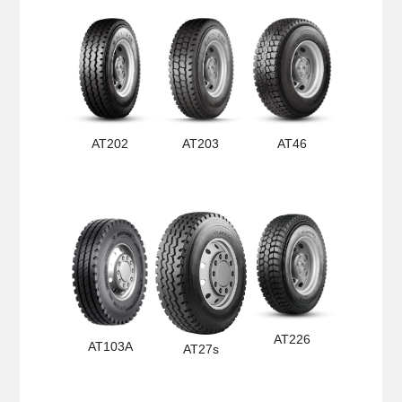
AT202
AT203
AT46
AT226
AT103A
AT27s