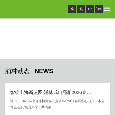
Toggle
简
繁
En
ไทย
naviga
浦林动态
NEWS
智绘出海新蓝图 浦林成山亮相2026泰…
近日， 2026泰中合作博览会在曼谷IMPACT会展中心召开，本届
博览会以“投资未来，共同成…