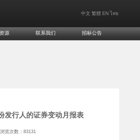
中文
繁體
EN
ไทย
资源
联系我们
招标公告
份发行人的证券变动月报表
浏览次数：
83131