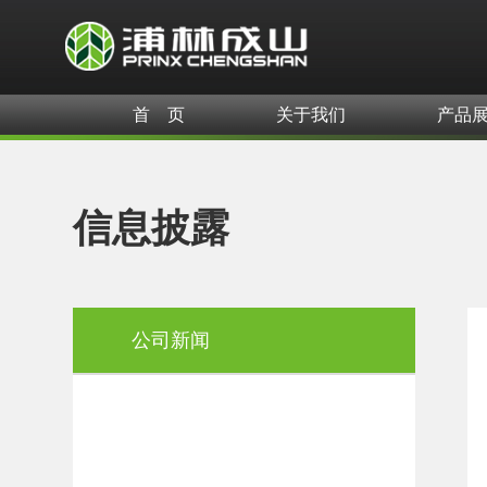
首 页
关于我们
产品
信息披露
公司新闻