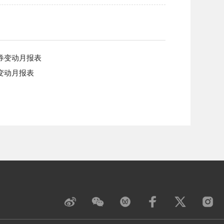
券变动月报表
变动月报表