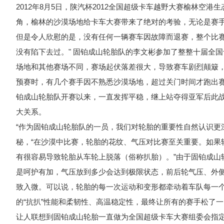
2012年8月5日，陕汽杯2012全国超级卡车越野大赛榆林空
角，榆林的沙漠场地给卡车大赛带来了绝对的考验，无论是赛
但是令人欣慰的是，没有任何一辆赛车因故障而退赛，整个比赛
没有陷下去过。" 固铂成山轮胎队的李文彬参加了整整十届全
场地和其他赛场不同，赛场起伏落差很大，导致赛车剧烈颠簸，
预赛时，有几个赛手因不熟悉沙漠场地，超过关门时间才跑出
铂成山轮胎队开赛以来，一直发挥平稳，继上站夺得亚军后此
大关系。
“作为固铂成山轮胎队的一员，我们对轮胎的重要性自然认识更
秘，“在沙漠中比赛，轮胎的花纹、气压对比赛至关重要。如果
有很容易导致轮胎从车轮上脱落（俗称扒胎）。”由于固铂成山
是呵护有加，气压放到多少会达到极限状态，前后轮气压、外
致入微。可以说，轮胎的每一次运动和变形都牵动着车队每一个
的“抗扒”性能和柔韧性、高温稳定性，最终让所有的赛手松了
让人联想到固铂成山轮胎一直做为全国超级卡车大赛组委会指定