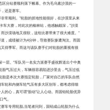
港生态区分站赛顺利落下帷幕。作为毛乌素沙漠的一
手，还是赛车。
非常顺利。"轮胎的抓地性能很好，在沙漠里从来
国卡车大赛，对此次的榆林站，他感触颇深，"沙漠
而沙漠场地又很软，这给比赛带来了很大难度。"
赛道，成绩被计为4分钟，导致赛队惨遭淘汰。而固
战又得季军。而这与该队赛手们对轮胎的重视有很
深一层。”车队另一名实力派赛手盛祝辉道出个中奥
轮胎气压过大，车辆很容易陷进沙里去，气压过低
轮胎是本次大赛指定轮胎，厂家对自己的车队自然
侧车轮和内侧车轮气压有多大区别等，都考虑得细
人的心，真可谓“胎动”让人心动。而固铂轮胎优异
一口气。
赛车专用轮胎,当笔者问到，固铂成山轮胎为什么