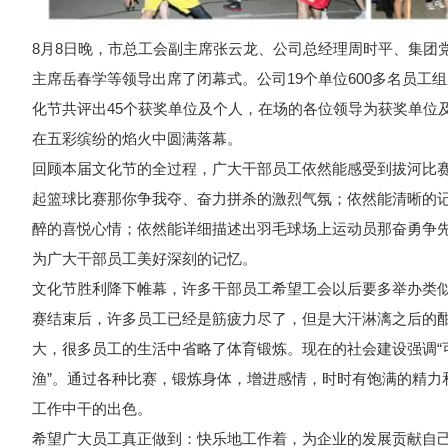
8月8日晚，市总工会副主席张云龙、公司总经理周时平、集团
主席岳春学等领导出席了闭幕式。公司19个单位600多名员工
化节共评出45个获奖单位及个人，在场的各位领导为获奖单位
在五彩缤纷的焰火中圆满落幕。
回顾本届文化节的全过程，广大干部员工依然能感受到拔河比
起篮球比赛那你争我夺、奋力拼杀的激烈气氛；依然能清晰的
醉的喜悦心情；依然能详细描述出羽毛球场上运动员那奋勇争先、
为广大干部员工美好深刻的记忆。
文化节胜利降下帷幕，许多干部员工希望工会以后要多举办类
赛结束后，许多员工已经是筋疲力尽了，但是大汗淋漓之后的
大，很多员工的生活中省略了体育锻炼。现在的社会建设强调“
渔”。通过各种比赛，锻炼身体，增进感情，时时有饱满的精力
工作中干的出色。
希望广大员工真正做到：快乐地工作着，为企业的发展贡献自