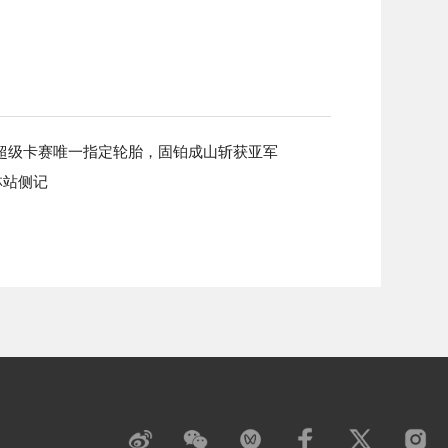
超级卡赛唯一指定轮胎，固铂成山斩获亚军
林站侧记