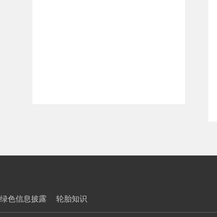
绿色信息披露
轮胎知识