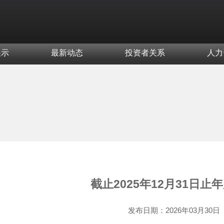
展示
最新动态
投资者关系
人力
截止2025年12月31日
发布日期：
2026年03月30日