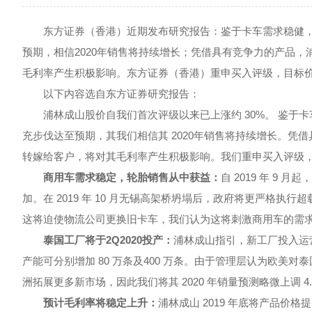
东方证券（香港）近期发布研究报告：鉴于卡车需求稳健，
预期，相信2020年销售将持续增长；凭借具有竞争力的产品
毛利率产生积极影响。东方证券（香港）重申买入评级，目标价为 
以下内容选自东方证券研究报告：
浦林成山股价自我们首次评级以来已上涨约 30%。 鉴于卡
充步伐达至预期，其我们相信其 2020年销售将持续增长。凭
转嫁给客户，将对其毛利率产生积极影响。我们重申买入评级，目标
商用车需求稳定，轮胎销售从中获益：
自 2019 年 9
加。在 2019 年 10 月无锡高架桥坍塌后，政府将更严格
这将迫使物流公司更换旧卡车，我们认为这将刺激商用车的需
泰国工厂将于2Q2020投产：
浦林成山指引，新工厂投入运营
产能可分别增加 80 万条及400 万条。由于管理层认为欧美
洲拓展更多新市场，因此我们将其 2020 年销量预测略微上调 4.
预计毛利率将稳定上升：
浦林成山 2019 年底将产品价格提