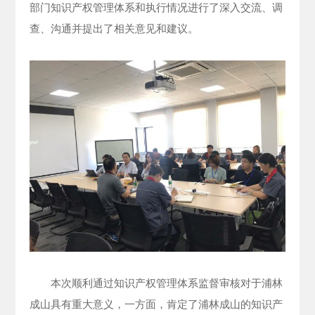
部门知识产权管理体系和执行情况进行了深入交流、调
查、沟通并提出了相关意见和建议。
本次顺利通过知识产权管理体系监督审核对于浦林
成山具有重大意义，一方面，肯定了浦林成山的知识产