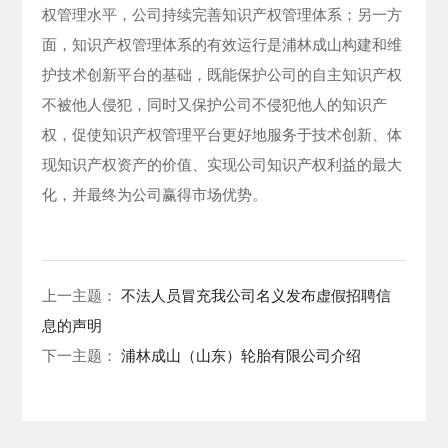
权管理水平，公司持续完善知识产权管理体系；另一方
面，知识产权管理体系的有效运行是浦林成山构建和维
护技术创新平台的基础，既能保护公司的自主知识产权
不被他人侵犯，同时又保护公司不侵犯他人的知识产
权，促使知识产权管理平台更好地服务于技术创新、体
现知识产权资产的价值、实现公司知识产权利益的最大
化，并最终为公司赢得市场优势。
上一主题：
不法人员冒充我公司名义发布虚假招聘信
息的声明
下一主题：
浦林成山（山东）轮胎有限公司介绍