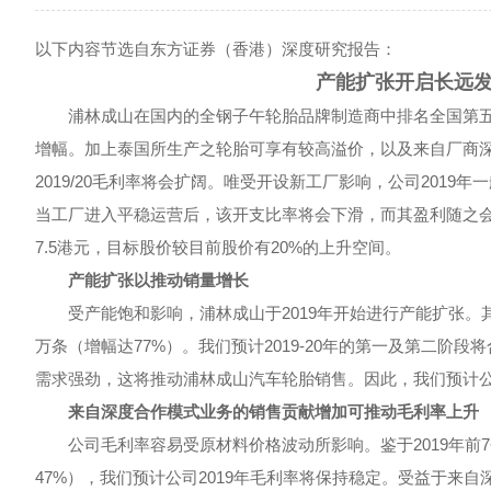
以下内容节选自东方证券（香港）深度研究报告：
产能扩张开启长远
浦林成山在国内的全钢子午轮胎品牌制造商中排名全国第五
增幅。加上泰国所生产之轮胎可享有较高溢价，以及来自厂商
2019/20毛利率将会扩阔。唯受开设新工厂影响，公司201
当工厂进入平稳运营后，该开支比率将会下滑，而其盈利随之会
7.5港元，目标股价较目前股价有20%的上升空间。
产能扩张以推动销量增长
受产能饱和影响，浦林成山于2019年开始进行产能扩张。其计划
万条（增幅达77%）。我们预计2019-20年的第一及第二阶段
需求强劲，这将推动浦林成山汽车轮胎销售。因此，我们预计公司 20
来自深度合作模式业务的销售贡献增加可推动毛利率上升
公司毛利率容易受原材料价格波动所影响。鉴于2019年前
47%），我们预计公司2019年毛利率将保持稳定。受益于来