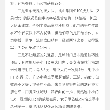
将，轻松夺冠，为公司获得27分；
二是亚军无愧的接力队。成山集团4*100接力队（2
男2女）的队员是由半钢半成品管建梅、张德亮，护卫
大队宋建辉、全钢半成品车沙沙组成，他们的平均年龄
在27个代表队中不占优势，但他们靠的是团结协作、奋
力拼搏、勇争一流的成山精神，经过两轮比赛，获得亚
军，为公司争取了14分；
三是不让须眉的刘迎霞。足球射门是非跑道技巧性
项目，具体规则是小门套在大门内，参赛者在球门前20
米处进行射门，每人5次，射中大门一次得1分，射中小
门1次得3分。许多参赛选手用脚侧踢、正踢、挑射，但
效果不太好，得分均不高。来自物资管理部的刘迎霞大
胆心细，用脚踩住足球，轻轻向前一推，竟然连中小门
3次，最后以11分的成绩在男、女子甲乙组267名选手中
名列第一，赢得现场观众及运动员阵阵喝彩。