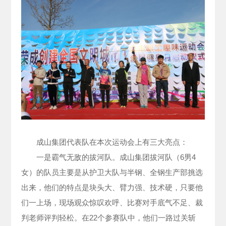
成山集团代表队在本次运动会上有三大亮点：
一是霸气无敌的拔河队。成山集团拔河队（6男4
女）的队员主要是从护卫大队与半钢、全钢生产部挑选
出来，他们的特点是块头大、臂力强、技术硬，只要他
们一上场，现场观众惊叹欢呼、比赛对手底气不足、裁
判老师评判轻松。在22个参赛队中，他们一路过关斩