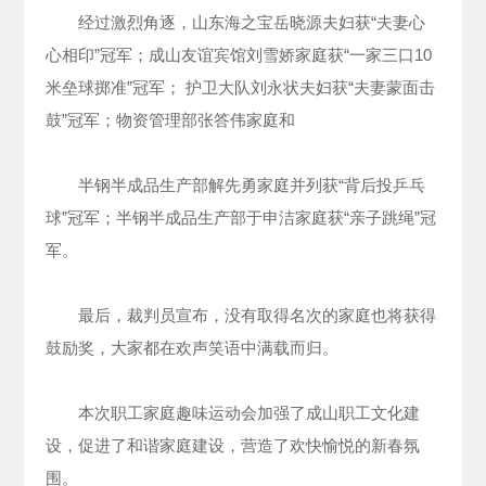
经过激烈角逐，山东海之宝岳晓源夫妇获“夫妻心
心相印”冠军；成山友谊宾馆刘雪娇家庭获“一家三口10
米垒球掷准”冠军； 护卫大队刘永状夫妇获“夫妻蒙面击
鼓”冠军；物资管理部张答伟家庭和
半钢半成品生产部解先勇家庭并列获“背后投乒乓
球”冠军；半钢半成品生产部于申洁家庭获“亲子跳绳”冠
军。
最后，裁判员宣布，没有取得名次的家庭也将获得
鼓励奖，大家都在欢声笑语中满载而归。
本次职工家庭趣味运动会加强了成山职工文化建
设，促进了和谐家庭建设，营造了欢快愉悦的新春氛
围。