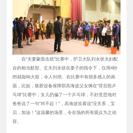
在“夫妻蒙面击鼓”比赛中，护卫大队刘永状夫妇配
合的相当默契。丈夫刘永状在妻子的指令下，仅用4秒
85就敲响大鼓，令人叫绝。在比赛中有很多感人的画
面，比如，炼胶设备保障部高海波父女俩在“背后投乒
乓球”比赛中，女儿扔偏了一个乒乓球，不好意思地对
爸爸说了一句“对不起！”，高海波笑着说“没关系，宝
贝，加油！”这温馨的场景，令在场的所有观众为之动
容。