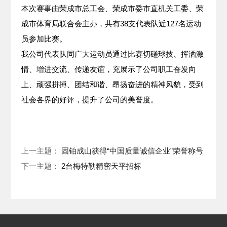
本次赛事由荣成市总工会、荣成市委市直机关工委、荣
成市体育局联合会主办，共有38支代表队近127名运动
员参加比赛。
我公司代表队同广大运动员通过比赛切磋球技、挥洒激
情、增进交流、传递友谊，充展示了公司职工奋发向
上、顽强拼搏、团结和谐、昂扬奋进的精神风貌，受到
社会各界的好评，提升了公司的美誉度。
上一主题：
固铂成山获得“中国质量诚信企业”荣誉称号
下一主题：
2台梅特勒精密天平招标