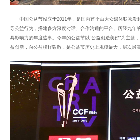
中国公益节设立于2011年，是国内首个由大众媒体联袂发起
导公益行为，搭建多方深度对话、合作沟通的平台。历经九年
具影响力的年度盛事。今年的公益节以“公益创造美好”为主题
益创新，向公益榜样致敬，是公益节历史上规模最大，层次最