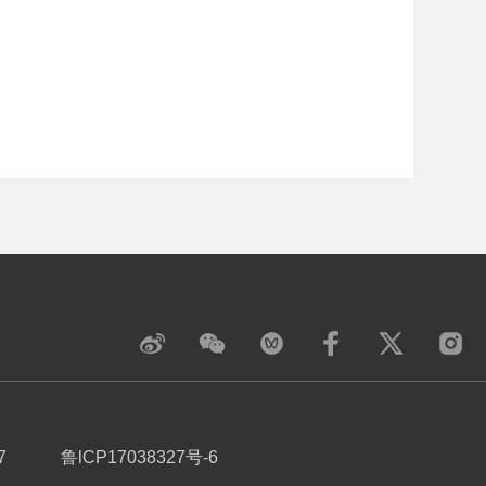
7
鲁lCP17038327号-6