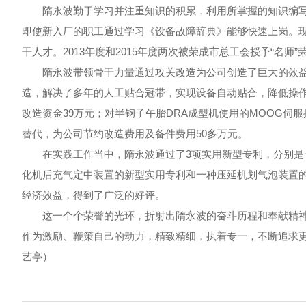
隋永波勤于学习并注重知识的积累，利用所掌握的知识编写
即使新入厂的职工通过学习《设备故障辞典》能够快速上岗。
干人才。2013年度和2015年度两次被荣成市总工会授予“名师”
隋永波带领骨干力量通过攻关改造为公司创造了巨大的效益
造，解决了多年的人工贴合冠带，实现设备自动贴合，降低操
改造资金39万元；对半钢子午胎DRA成型机使用的MOOG伺
替代，为公司节约改造费用及备件费用50多万元。
在实践工作当中，隋永波通过了3项实用新型专利，分别是
化机后充气定中装置的新型实用专利和一种压延机划气泡装置
经济效益，得到了广泛的好评。
这一个个荣誉的光环，折射出隋永波的奋斗历程和奉献精神
作为激励、鞭策自己的动力，精致精细，执着专一，不断追求
艺亭）