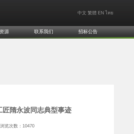
中文
繁體
EN
ไทย
资源
联系我们
招标公告
海工匠隋永波同志典型事迹
浏览次数：
10470