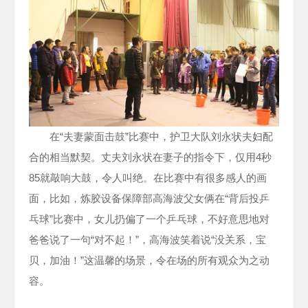
在“夫妻蒙面击鼓”比赛中，护卫大队刘永状夫妇配
合的相当默契。丈夫刘永状在妻子的指令下，仅用4秒
85就敲响大鼓，令人叫绝。在比赛中有很多感人的画
面，比如，炼胶设备保障部高海波父女俩在“背后投乒
乓球”比赛中，女儿扔偏了一个乒乓球，不好意思地对
爸爸说了一句“对不起！”，高海波笑着说“没关系，宝
贝，加油！”这温馨的场景，令在场的所有观众为之动
容。