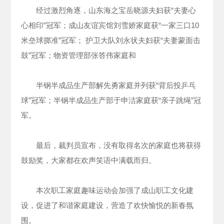
经过激烈角逐，山东海之宝岳晓源夫妇获“夫妻心
心相印”冠军；成山友谊宾馆刘雪娇家庭获“一家三口10
米垒球掷准”冠军； 护卫大队刘永状夫妇获“夫妻蒙面击
鼓”冠军；物资管理部张答伟家庭和
半钢半成品生产部解先勇家庭并列获“背后投乒乓
球”冠军；半钢半成品生产部于申洁家庭获“亲子跳绳”冠
军。
最后，裁判员宣布，没有取得名次的家庭也将获得
鼓励奖，大家都在欢声笑语中满载而归。
本次职工家庭趣味运动会加强了成山职工文化建
设，促进了和谐家庭建设，营造了欢快愉悦的新春氛
围。