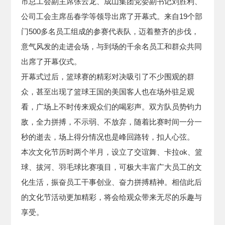
市总工会副主席张云龙、成山集团党委副书记刘胜利、
公司工会主席岳春学等领导出席了开幕式。来自19个部
门500多名员工组成的参赛代表队，迈着整齐的步伐，
意气风发的走进会场，与到场的千余名员工和群众共同
出席了开幕仪式。
开幕式过后，篮球赛的精彩对决吸引了不少围观的群
众，甚至出现了篮球王国的美国客人也在场外驻足观
看，广场上不时传来观众们的喝彩声。双方队员势钧力
敌，全力拼搏，不示弱、不放弃，随着比赛时间一分一
秒的逝去，场上得分情况也是峰回路转，扣人心弦。
本次文化节历时两个半月，设立了交谊舞、卡拉ok、篮
球、拔河、羽毛球比赛项目，可极大丰富广大员工的文
化生活，振奋员工干事创业、奋力拼搏精神。相信此后
的文化节活动更加精彩，将会给观众带来无尽的乐趣与
享受。