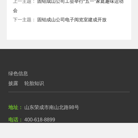
上一主题：
固铂成山公司工会举行“五一”家庭趣味运动
会
下一主题：
固铂成山公司电子阅览室建成开放
绿色信息
披露
轮胎知识
地址：
山东荣成市南山北路98号
电话：
400-618-8899
传真：
0631-7523003