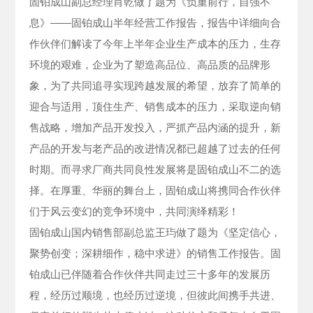
固铂成山副总经理肖乾做了题为《负重前行，自强不
息》——固铂成山半年经营工作报告，报告中详细向合
作伙伴们解读了今年上半年企业生产成本的压力，生存
环境的艰难，企业为了塑造高品位、高品质的品牌形
象，为了共同追寻实现跨越发展的希望，放弃了简单的
迎合与适用，顶住生产、销售成本的压力，采取逆向销
售战略，增加产品开发投入，严抓产品内涵的提升，新
产品的开发与老产品的改进情况都已超越了过去的任何
时期。而寻求厂商共同良性发展将是固铂成山不二的选
择。在厚重、华丽的舞台上，固铂成山将携同合作伙伴
们于风云变幻的竞争环境中，共同演绎精彩！
固铂成山国内销售部副总监王玙做了题为《坚定信心，
聚势创变；深耕细作，稳中求进》的销售工作报告。固
铂成山已伴随着合作伙伴共同走过三十多年的发展历
程，经历过顺境，也经历过逆境，但彼此间携手共进、