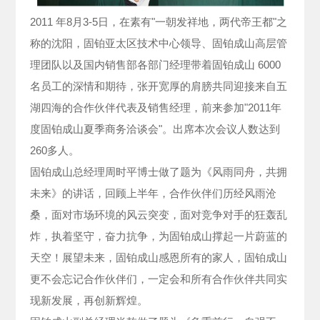
2011 年8月3-5日，在素有"一朝发祥地，两代帝王都"之
称的沈阳，固铂亚太区技术中心领导、固铂成山高层管
理团队以及国内销售部各部门经理带着固铂成山 6000
名员工的深情和期待，张开宽厚的肩膀共同迎接来自五
湖四海的合作伙伴代表及销售经理，前来参加"2011年
度固铂成山夏季商务洽谈会"。出席本次会议人数达到
260多人。
固铂成山总经理周时平博士做了题为《风雨同舟，共拥
未来》的讲话，回顾上半年，合作伙伴们历经风雨沧
桑，面对市场环境的风云突变，面对竞争对手的狂轰乱
炸，执着坚守，奋力抗争，为固铂成山撑起一片蔚蓝的
天空！展望未来，固铂成山感恩所有的家人，固铂成山
更不会忘记合作伙伴们，一定会和所有合作伙伴共同实
现新发展，再创新辉煌。