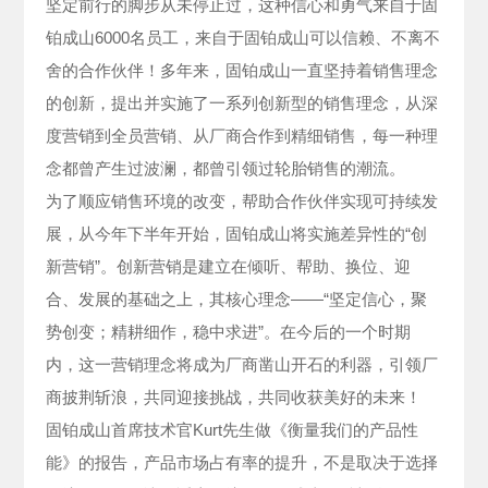
坚定前行的脚步从未停止过，这种信心和勇气来自于固
铂成山6000名员工，来自于固铂成山可以信赖、不离不
舍的合作伙伴！多年来，固铂成山一直坚持着销售理念
的创新，提出并实施了一系列创新型的销售理念，从深
度营销到全员营销、从厂商合作到精细销售，每一种理
念都曾产生过波澜，都曾引领过轮胎销售的潮流。
为了顺应销售环境的改变，帮助合作伙伴实现可持续发
展，从今年下半年开始，固铂成山将实施差异性的“创
新营销”。创新营销是建立在倾听、帮助、换位、迎
合、发展的基础之上，其核心理念——“坚定信心，聚
势创变；精耕细作，稳中求进”。在今后的一个时期
内，这一营销理念将成为厂商凿山开石的利器，引领厂
商披荆斩浪，共同迎接挑战，共同收获美好的未来！
固铂成山首席技术官Kurt先生做《衡量我们的产品性
能》的报告，产品市场占有率的提升，不是取决于选择