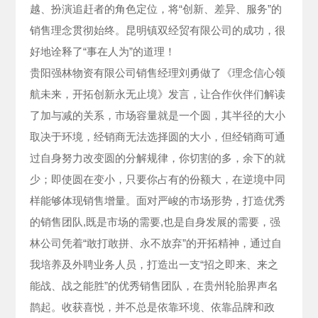
越、扮演追赶者的角色定位，将“创新、差异、服务”的
销售理念贯彻始终。昆明镇双经贸有限公司的成功，很
好地诠释了“事在人为”的道理！
贵阳强林物资有限公司销售经理刘勇做了《理念信心领
航未来，开拓创新永无止境》发言，让合作伙伴们解读
了加与减的关系，市场容量就是一个圆，其半径的大小
取决于环境，经销商无法选择圆的大小，但经销商可通
过自身努力改变圆的分解规律，你切割的多，余下的就
少；即使圆在变小，只要你占有的份额大，在逆境中同
样能够体现销售增量。面对严峻的市场形势，打造优秀
的销售团队,既是市场的需要,也是自身发展的需要，强
林公司凭着“敢打敢拼、永不放弃”的开拓精神，通过自
我培养及外聘业务人员，打造出一支“招之即来、来之
能战、战之能胜”的优秀销售团队，在贵州轮胎界声名
鹊起。收获喜悦，并不总是依靠环境、依靠品牌和政