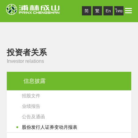
Toggle
简
繁
En
ไทย
naviga
投资者关系
Investor relations
信息披露
招股文件
业绩报告
公告及通函
股份发行人证券变动月报表