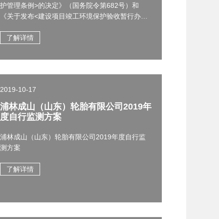
护管理条例>的决定》（国务院令第682号）和
《关于发布<建设项目竣工环境保护验收暂行办法>
的公告》（国环规环评[2017]4号），现将浦林成
山（山东）轮胎有限公司大气污染防治提标改造项
了解详情
目竣工环境保护验收报告（包括验收监测报告表、
验收意见）公示如下： 一、建设单位：浦林成
山（山东）轮胎有限公司 二、项目名称：浦林
成山（山东）轮胎有限公司全钢子午胎扩建项目一
2019-10-17
期 三、建设地点：威海市荣成市青山西路99号
浦林…
浦林成山（山东）轮胎有限公司2019年
度自行监测方案
浦林成山（山东）轮胎有限公司2019年度自行监
测方案
了解详情