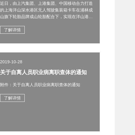
近日，由上汽集团、上港集团、中国移动合力打造
的上海洋山深水港区无人驾驶集装箱卡车在浦林成
山旗下轮胎品牌成山轮胎配合下，实现在洋山港物
流园、东海大桥、洋山一期码头内集装箱智能转
运，这是国际上首次实现5G+自动驾驶重卡商业化
了解详情
落地。
2019-10-28
关于自离人员职业病离职查体的通知
附件：关于自离人员职业病离职查体的通知
了解详情