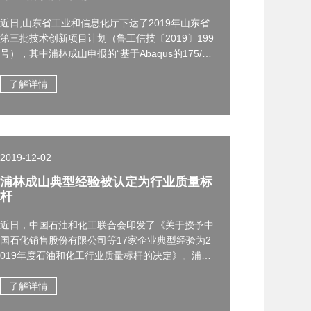
近日,山东省工业和信息化厅下达了2019年山东省
第三批技术创新项目计划（鲁工信技〔2019〕199
号），其中浦林成山申报的“基于Abaqus的175/55
R16轮胎滚阻性能优化与提升”、“美国市场新型M/
T轮胎产品的开发”等9个项目列入计划。浦林成山
了解详情
成为威海市2019年累计入选项目较多的企业之
一，这将助力浦林成山缔造新动能、提质增效、转
型升级，实现新飞跃。
2019-12-02
浦林成山典型经验被认定为行业质量标
杆
近日，中国石油和化工联合会印发了《关于授予中
国石化销售股份有限公司等17家企业典型经验为2
019年度石油和化工行业质量标杆的决定》。浦林
成山“以创新为引领构建绿色制造体系的实践经
验”被认定为2019年度石油和化工行业质量标杆。
了解详情