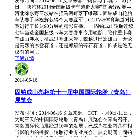
发布时间：2014-06-11 文章来源：销售与市场部 6月3
日，"陕汽杯2014全国超级卡车越野大赛"首场分站赛---
河北涞水野三坡站在拒马河畔落下帷幕，固铂成山轮胎
车队赛手盛祝辉获得个人赛亚军，CCTV-5体育频道对比
赛进行了长达90分钟的精彩直播。 固铂成山轮胎连续
七年当选全国超级卡车大赛赛事专用轮胎，陪伴重卡赛
车跋山涉水，征战过塞北大漠，攀越过巴蜀雄山。无论
是高寒的冰雪赛道，还是颠簸的碎石赛道，抑或是绝无
仅有的河…
了解详情
2014-06-16
固铂成山亮相第十一届中国国际轮胎（青岛）
展览会
发布时间：2014-06-16 文章来源：CCT 4月9日-11日，
为期三天的中国国际轮胎（青岛）展览会在青岛召开。
青岛国际轮胎展经过10年的发展，已成为在业内具有相
当影响力的橡胶、轮胎行业专业展会。展会期间，固铂