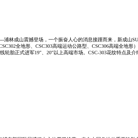
-浦林成山震撼登场，一个振奋人心的消息接踵而来，新成山SUV花纹系列 
CSC302全地形、CSC303高端运动公路型、CSC306高端
正式进军19"、20"以上高端市场。CSC-303花纹特点及介