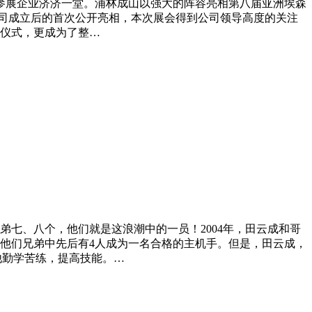
胎参展企业济济一堂。浦林成山以强大的阵容亮相第八届亚洲埃森
司成立后的首次公开亮相，本次展会得到公司领导高度的关注
仪式，更成为了整…
七、八个，他们就是这浪潮中的一员！2004年，田云成和哥
，他们兄弟中先后有4人成为一名合格的主机手。但是，田云成，
他勤学苦练，提高技能。…