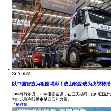
2019-10-08
以中国智造为祖国喝彩丨成山轮胎成为央视转播
70年峥嵘岁月，70年砥砺奋进，在国庆期间，由中国重
为仪式顺利转播奉献自己的力量。
了解详情