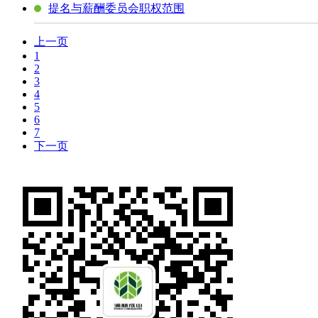
提名与薪酬委员会职权范围
上一页
1
2
3
4
5
6
7
下一页