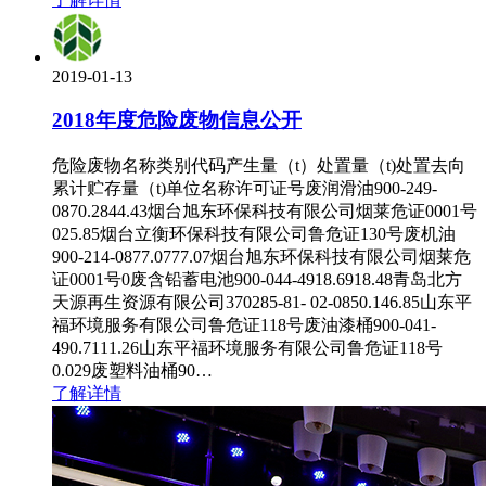
2019-01-13
2018年度危险废物信息公开
危险废物名称类别代码产生量（t）处置量（t)处置去向
累计贮存量（t)单位名称许可证号废润滑油900-249-
0870.2844.43烟台旭东环保科技有限公司烟莱危证0001号
025.85烟台立衡环保科技有限公司鲁危证130号废机油
900-214-0877.0777.07烟台旭东环保科技有限公司烟莱危
证0001号0废含铅蓄电池900-044-4918.6918.48青岛北方
天源再生资源有限公司370285-81- 02-0850.146.85山东平
福环境服务有限公司鲁危证118号废油漆桶900-041-
490.7111.26山东平福环境服务有限公司鲁危证118号
0.029废塑料油桶90…
了解详情