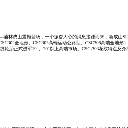
-浦林成山震撼登场，一个振奋人心的消息接踵而来，新成山SUV花纹系列 
CSC302全地形、CSC303高端运动公路型、CSC306高端
正式进军19"、20"以上高端市场。CSC-303花纹特点及介