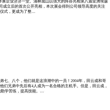
胎参展企业济济一堂。浦林成山以强大的阵容亮相第八届亚洲埃森
司成立后的首次公开亮相，本次展会得到公司领导高度的关注
仪式，更成为了整…
七、八个，他们就是这浪潮中的一员！2004年，田云成和哥
，他们兄弟中先后有4人成为一名合格的主机手。但是，田云成，
他勤学苦练，提高技能。…