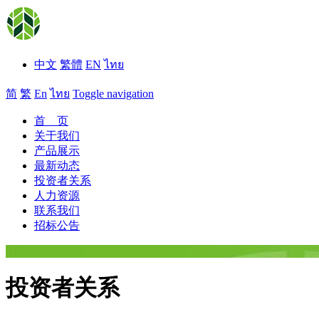
中文
繁體
EN
ไทย
简
繁
En
ไทย
Toggle navigation
首 页
关于我们
产品展示
最新动态
投资者关系
人力资源
联系我们
招标公告
投资者关系