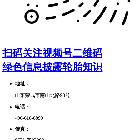
扫码关注视频号二维码
绿色信息披露
轮胎知识
地址：
山东荣成市南山北路98号
电话：
400-618-8899
传真：