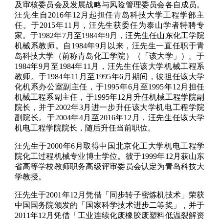
及审核委员会及发展战略与风险管理委员会各自成员。
汪先生自2016年12月起担任青岛科技大学工程学部主
任。于2015年11月，汪先生获委任为泰山学者特聘专
家。于1982年7月至1984年9月，汪先生任山东化工学院
机械系教师。自1984年9月以来，汪先生一直任职于青
岛科技大学（前称青岛化工学院）（「该大学」）。于
1984年9月至1984年11月，汪先生任该大学机械工程系
教师。于1984年11月至1995年6月期间，彼担任该大学
化机系办公室副主任，于1995年6月至1995年12月担任
机械工程系副主任，于1995年12月升任机械工程学院副
院长，并于2002年3月进一步升任该大学机电工程学院
副院长。于2004年4月至2016年12月，汪先生任该大学
机电工程学院院长，随后升任当前职位。
汪先生于2000年6月取得中国北京化工大学机电工程学
院化工过程机械专业博士学位。彼于1999年12月获山东
省高等学校教师职务高级评审委员会认定为青岛科技大
学教授。
汪先生于2001年12月凭借「同步转子密炼机技术」荣获
中国国务院颁发的「国家科学技术进步二等奖」，并于
2011年12月凭借「工业连续化废橡胶废塑料低温裂解资