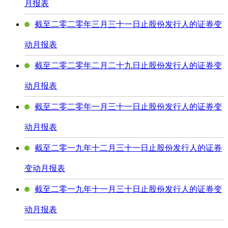
月报表
截至二零二零年三月三十一日止股份发行人的证券变
动月报表
截至二零二零年二月二十九日止股份发行人的证券变
动月报表
截至二零二零年一月三十一日止股份发行人的证券变
动月报表
截至二零一九年十二月三十一日止股份发行人的证券
变动月报表
截至二零一九年十一月三十日止股份发行人的证券变
动月报表