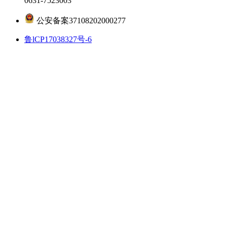
0631-7523003
公安备案37108202000277
鲁lCP17038327号-6