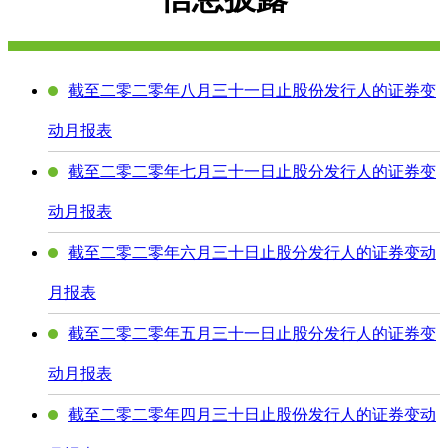
截至二零二零年八月三十一日止股份发行人的证券变
动月报表
截至二零二零年七月三十一日止股分发行人的证券变
动月报表
截至二零二零年六月三十日止股分发行人的证券变动
月报表
截至二零二零年五月三十一日止股分发行人的证券变
动月报表
截至二零二零年四月三十日止股份发行人的证券变动