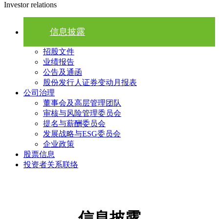
Investor relations
信息披露
招股文件
业绩报告
公告及通函
股份发行人证券变动月报表
公司治理
董事会及高层管理团队
审核与风险管理委员会
提名与薪酬委员会
发展战略与ESG委员会
企业政策
股票信息
投资者关系联络
信息披露